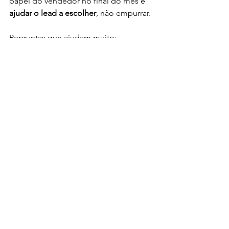
papel do vendedor no final do mês é 
ajudar o lead a escolher
, não empurrar.
Perguntas que ajudam muito:
“O que está te impedindo de 
avançar hoje?”
“Se isso fosse resolvido, faria 
sentido seguir agora?”
“Entre avançar agora ou deixar 
para depois, o que pesa mais pra 
você?”
Isso traz o lead para a conversa real.
Conclusão:
Final de mês é jogo de gente grande. 
Quem bate meta não é quem fala com 
mais leads, é quem 
conduz melhor as 