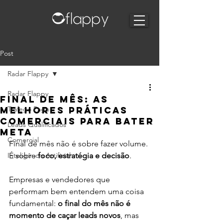
Post
Radar Flappy
Radar Flappy
Final de mês: as
melhores práticas
Tráfego Pago
comerciais para bater
Leads Qualificados
meta
Comercial
Final de mês não é sobre fazer volume. 
Inteligência Artificial
É sobre 
foco, estratégia e decisão
.
Empresas e vendedores que 
performam bem entendem uma coisa 
fundamental: 
o final do mês não é 
momento de caçar leads novos
, mas 