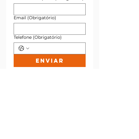
Email
(Obrigatório)
Telefone
(Obrigatório)
Enviar
Entre em contato:
Tel:
(67) 98120-1222
Todos os direitos reservados. Flappy Digital