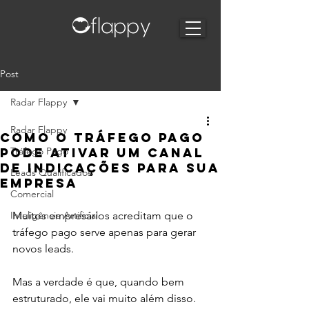
Post
Radar Flappy
Radar Flappy
Como o tráfego pago
pode ativar um canal
Tráfego Pago
de indicações para sua
Leads Qualificados
empresa
Comercial
Inteligência Artificial
Muitos empresários acreditam que o 
tráfego pago serve apenas para gerar 
novos leads. 
Mas a verdade é que, quando bem 
estruturado, ele vai muito além disso.